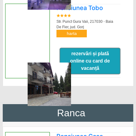
Pensiunea Tobo
Str. Punct Gura Vaii, 217030 - Baia
De Fier,
jud. Gorj
harta
rezervări și plată
online cu card de
vacanță
Ranca