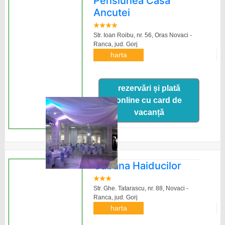
Pensiunea Casa
Ancutei
Str. Ioan Roibu, nr. 56, Oras Novaci -
Ranca,
jud. Gorj
harta
rezervări și plată
online cu card de
vacanță
Cabana Haiducilor
Str. Ghe. Tatarascu, nr. 88, Novaci -
Ranca,
jud. Gorj
harta