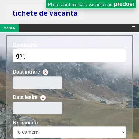
predovi
Plata: Card bancar / vacanță sau
tichete de vacanta
home
Destinația:
Data intrare
x
Data iesire
x
Nr. camere