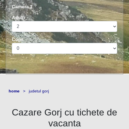
Camera 1
Adulti
Copii
home
> judetul gorj
Cazare
Gorj
cu tichete de
vacanta