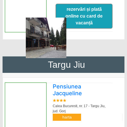
rezervări și plată
online cu card de
vacanță
Targu Jiu
Pensiunea
Jacqueline
Calea Bucuresti, nr. 17 - Targu Jiu,
jud. Gorj
harta