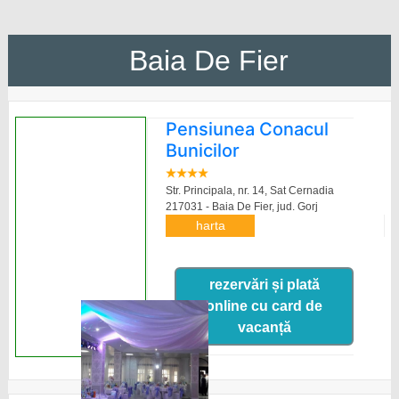
Baia De Fier
Pensiunea Conacul
Bunicilor
Str. Principala, nr. 14, Sat Cernadia
217031 - Baia De Fier,
jud. Gorj
harta
rezervări și plată
online cu card de
vacanță