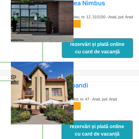
Pensiunea Nimbus
Str. Iustin Marsieu, nr. 12, 310150 - Arad,
jud. Arad
harta
rezervări și plată online
cu card de vacanță
Hotel Coandi
Calea Romanilor, nr. 47 - Arad,
jud. Arad
harta
rezervări și plată online
cu card de vacanță