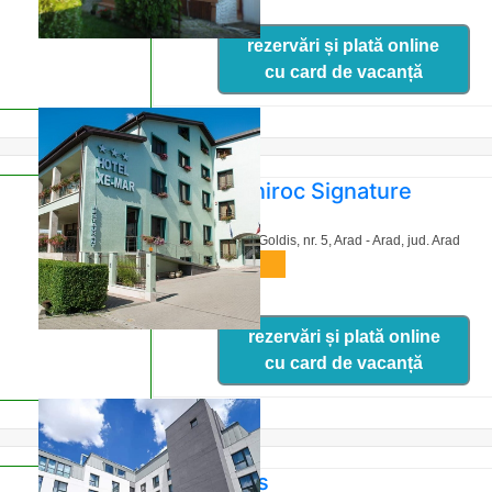
rezervări și plată online
cu card de vacanță
Hotel Aniroc Signature
Strada Vasile Goldis, nr. 5, Arad - Arad,
jud. Arad
harta
rezervări și plată online
cu card de vacanță
Hotel Iris