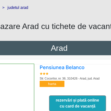
> judetul arad
azare
Arad
cu tichete de vacan
Arad
Pensiunea Belanco
Str. Cocorilor, nr. 36, 310426 - Arad,
jud. Arad
harta
rezervări și plată online
cu card de vacanță