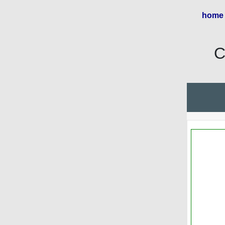
home
C