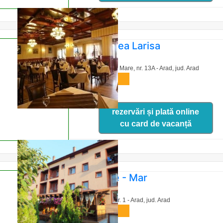
Pensiunea Larisa
Str. Stefan Cel Mare, nr. 13A - Arad,
jud. Arad
harta
rezervări și plată online
cu card de vacanță
Hotel Xe - Mar
Piata Eroilor nr. 1 - Arad,
jud. Arad
harta