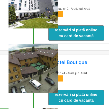
Str. Capitan Ignat, nr. 1 - Arad,
jud. Arad
harta
rezervări și plată online
cu card de vacanță
Grant Hotel Boutique
Str. Fulgerului nr. 24 - Arad,
jud. Arad
harta
rezervări și plată online
cu card de vacanță