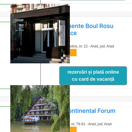
Apartamente Boul Rosu
Residence
Str. Tribunul Dobra, nr. 22 - Arad,
jud. Arad
harta
rezervări și plată online
cu card de vacanță
Hotel Continental Forum
Bd. Revolutiei, nr. 79-81 - Arad,
jud. Arad
harta