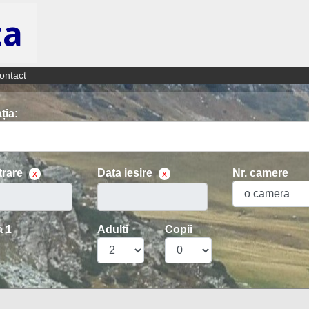
ta
ontact
ția:
trare
Data iesire
Nr. camere
x
x
 1
Adulti
Copii