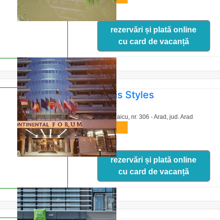
rezervări și plată online
cu card de vacanță
Hotel Ibis Styles
Calea Aurel Vlaicu, nr. 306 - Arad,
jud. Arad
harta
rezervări și plată online
cu card de vacanță