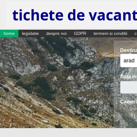
tichete de vacan
home
legislatie
despre noi
GDPR
termeni si conditii
c
Destina
Data in
Camera