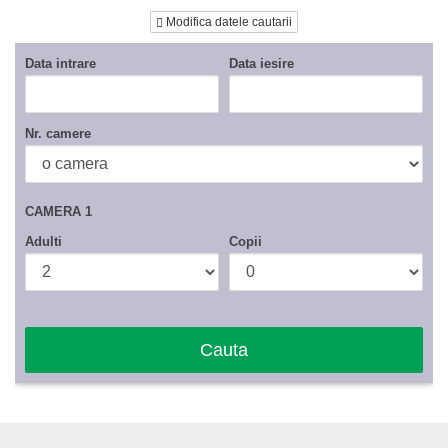
Modifica datele cautarii
*
distantele specificate sunt in linie dreapta.
Data intrare
Data iesire
Nr. camere
CAMERA 1
Adulti
Copii
Cauta