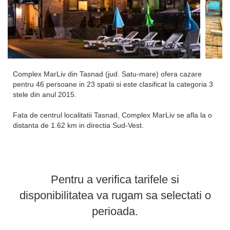
Complex MarLiv din Tasnad (jud. Satu-mare) ofera cazare
pentru 46 persoane in 23 spatii si este clasificat la categoria 3
stele din anul 2015.
Fata de centrul localitatii Tasnad, Complex MarLiv se afla la o
distanta de 1.62 km in directia Sud-Vest.
Complexul este administrat de Marliv Complex SRL -
J24/109/2015 si ofera servicii corespunzatoare clasificarii de 3
stele.
Pentru a verifica tarifele si
Principalele facilitati de care oaspetii cazati la Complex MarLiv
disponibilitatea va rugam sa selectati o
pot beneficia:
- 2 piscine
perioada.
- Aparat de preparare a ceaiului/cafelei in toate camerele
- parcare gratuita