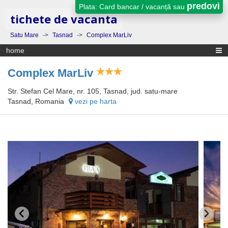
predovi
Plata: Card bancar / vacanță sau
tichete de vacanta
Satu Mare
->
Tasnad
->
Complex MarLiv
home
Complex MarLiv
Str. Stefan Cel Mare, nr. 105, Tasnad, jud. satu-mare
Tasnad, Romania
vezi pe harta