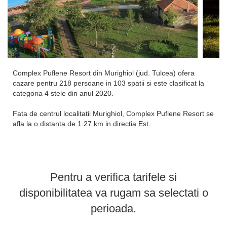
Complex Puflene Resort din Murighiol (jud. Tulcea) ofera
cazare pentru 218 persoane in 103 spatii si este clasificat la
categoria 4 stele din anul 2020.
Fata de centrul localitatii Murighiol, Complex Puflene Resort se
afla la o distanta de 1.27 km in directia Est.
Complexul este administrat de Halmiris Tour SRL -
J36/641/2008 si ofera servicii corespunzatoare clasificarii de 4
stele.
Pentru a verifica tarifele si
*
distantele specificate sunt in linie dreapta.
disponibilitatea va rugam sa selectati o
perioada.