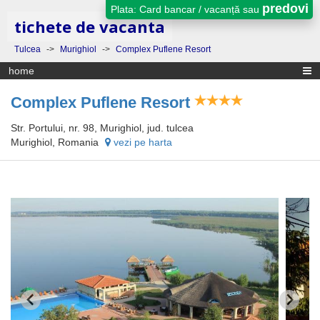
predovi
Plata: Card bancar / vacanță sau
tichete de vacanta
Tulcea
->
Murighiol
->
Complex Puflene Resort
home
Complex Puflene Resort
Str. Portului, nr. 98, Murighiol, jud. tulcea
Murighiol, Romania
vezi pe harta