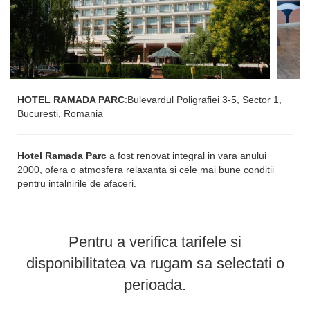
HOTEL RAMADA PARC
:
Bulevardul Poligrafiei 3-5, Sector 1,
Bucuresti, Romania
Hotel Ramada Parc
a fost renovat integral in vara anului
2000, ofera o atmosfera relaxanta si cele mai bune conditii
pentru intalnirile de afaceri.
Hotel Ramada Parc Bucuresti -
Localizare
Pentru a verifica tarifele si
Se afla zona de nord a Bucurestiului, la doar 10 km de
disponibilitatea va rugam sa selectati o
Aeroportul International Otopeni, la cateva minute de centrul
orasului si
in vecinatatea complexului Romexpo
perioada.
, World
Trade Center si Bucharest Business Park.