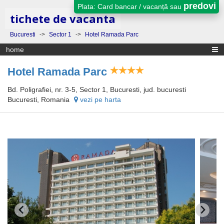
predovi
Plata: Card bancar / vacanță sau
tichete de vacanta
Bucuresti
->
Sector 1
->
Hotel Ramada Parc
home
Hotel Ramada Parc
Bd. Poligrafiei, nr. 3-5, Sector 1, Bucuresti, jud. bucuresti
Bucuresti, Romania
vezi pe harta